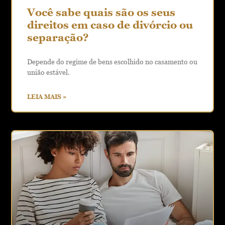
Você sabe quais são os seus
direitos em caso de divórcio ou
separação?
Depende do regime de bens escolhido no casamento ou
união estável.
LEIA MAIS »